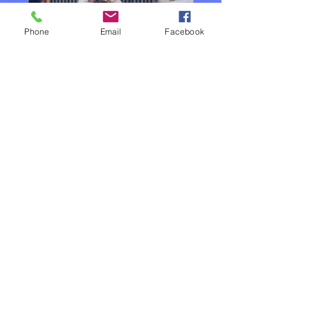
Phone
Email
Facebook
Elèves MB Taekwondo Academie
Privé
•
1 membre
Partager
Demander à participer