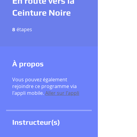
En route vers la
Ceinture Noire
étapes
8 étapes
8
À propos
Vous pouvez également
rejoindre ce programme via
l'appli mobile.
Aller sur l'appli
Instructeur(s)