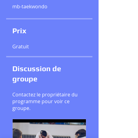
mb-taekwondo
Prix
Gratuit
Discussion de
groupe
Contactez le propriétaire du
programme pour voir ce
groupe.