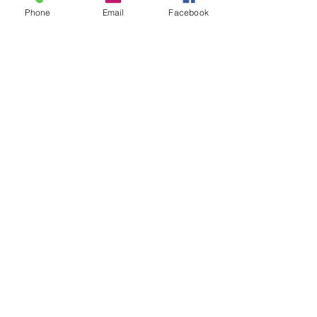
Phone
Email
Facebook
Elèves MB Taekwondo Academie
Privé
•
1 membre
Partager
Demander à participer