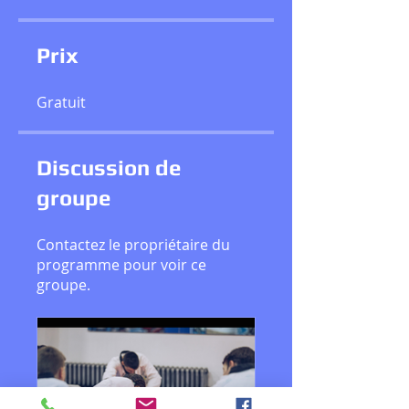
Prix
Gratuit
Discussion de
groupe
Contactez le propriétaire du
programme pour voir ce
groupe.