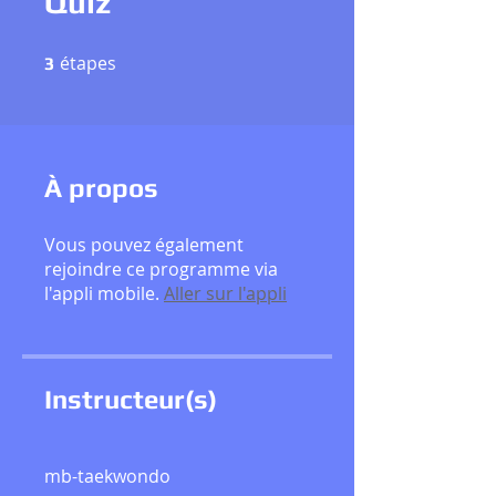
Quiz
étapes
3 étapes
3
À propos
Vous pouvez également
rejoindre ce programme via
l'appli mobile.
Aller sur l'appli
Instructeur(s)
mb-taekwondo